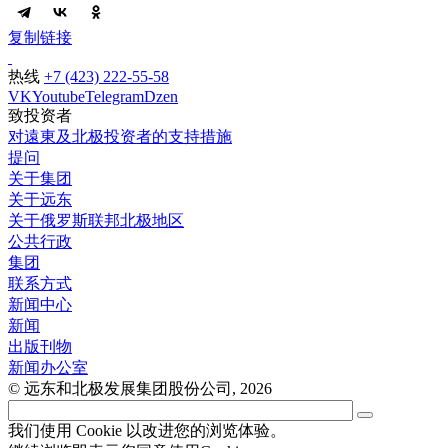
复制链接
热线
+7 (423) 222-55-58
VK
Youtube
Telegram
Dzen
致投资者
对遠東及北极投资者的支持措施
提问
关于集团
关于远东
关于俄罗斯联邦北极地区
公共行政
集团
联系方式
新闻中心
新闻
出版刊物
新闻办公室
© 远东和北极发展集团股份公司, 2026
我们使用 Cookie 以改进您的浏览体验。