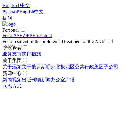
Ru | En | 中文
Русский
English
中文
提问
Personal
For a ASEZ/FPV resident
For a resident of the preferential treatment of the Arctic
致投资者
业务支持
扶持措施
关于集团
关于远东
关于俄罗斯联邦北极地区
公共行政
集团
子公司
新闻中心
新闻
视频
出版刊物
新闻办公室
广播
联系方式