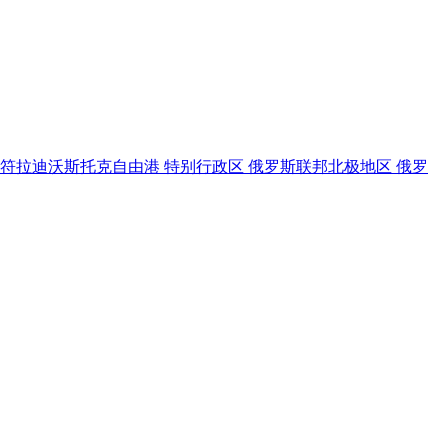
符拉迪沃斯托克自由港
特别行政区
俄罗斯联邦北极地区
俄罗