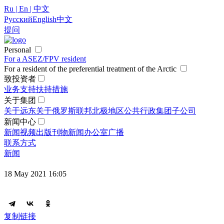
Ru | En | 中文
Русский
English
中文
提问
Personal
For a ASEZ/FPV resident
For a resident of the preferential treatment of the Arctic
致投资者
业务支持
扶持措施
关于集团
关于远东
关于俄罗斯联邦北极地区
公共行政
集团
子公司
新闻中心
新闻
视频
出版刊物
新闻办公室
广播
联系方式
新闻
18 May 2021 16:05
复制链接