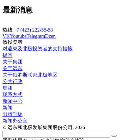
最新消息
热线
+7 (423) 222-55-58
VK
Youtube
Telegram
Dzen
致投资者
对遠東及北极投资者的支持措施
提问
关于集团
关于远东
关于俄罗斯联邦北极地区
公共行政
集团
联系方式
新闻中心
新闻
出版刊物
新闻办公室
© 远东和北极发展集团股份公司, 2026