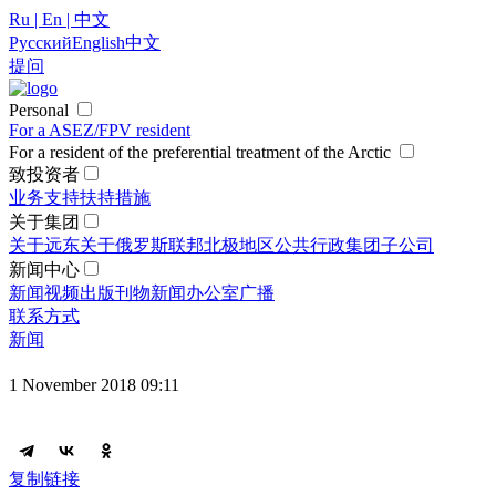
Ru | En | 中文
Русский
English
中文
提问
Personal
For a ASEZ/FPV resident
For a resident of the preferential treatment of the Arctic
致投资者
业务支持
扶持措施
关于集团
关于远东
关于俄罗斯联邦北极地区
公共行政
集团
子公司
新闻中心
新闻
视频
出版刊物
新闻办公室
广播
联系方式
新闻
1 November 2018 09:11
复制链接