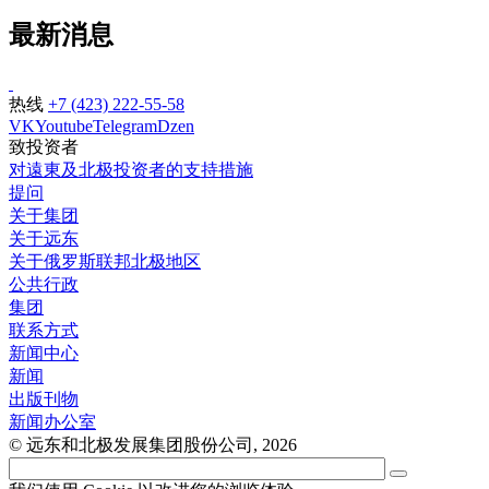
最新消息
热线
+7 (423) 222-55-58
VK
Youtube
Telegram
Dzen
致投资者
对遠東及北极投资者的支持措施
提问
关于集团
关于远东
关于俄罗斯联邦北极地区
公共行政
集团
联系方式
新闻中心
新闻
出版刊物
新闻办公室
© 远东和北极发展集团股份公司, 2026