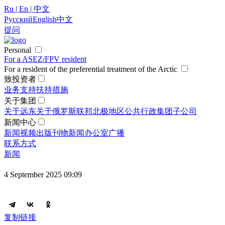
Ru | En | 中文
Русский
English
中文
提问
Personal
For a ASEZ/FPV resident
For a resident of the preferential treatment of the Arctic
致投资者
业务支持
扶持措施
关于集团
关于远东
关于俄罗斯联邦北极地区
公共行政
集团
子公司
新闻中心
新闻
视频
出版刊物
新闻办公室
广播
联系方式
新闻
4 September 2025 09:09
复制链接