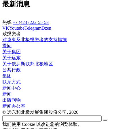
最新消息
热线
+7 (423) 222-55-58
VK
Youtube
Telegram
Dzen
致投资者
对遠東及北极投资者的支持措施
提问
关于集团
关于远东
关于俄罗斯联邦北极地区
公共行政
集团
联系方式
新闻中心
新闻
出版刊物
新闻办公室
© 远东和北极发展集团股份公司, 2026
我们使用 Cookie 以改进您的浏览体验。