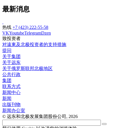
最新消息
热线
+7 (423) 222-55-58
VK
Youtube
Telegram
Dzen
致投资者
对遠東及北极投资者的支持措施
提问
关于集团
关于远东
关于俄罗斯联邦北极地区
公共行政
集团
联系方式
新闻中心
新闻
出版刊物
新闻办公室
© 远东和北极发展集团股份公司, 2026