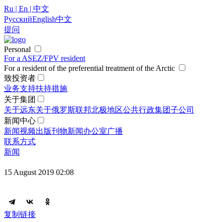
Ru | En | 中文
Русский
English
中文
提问
Personal
For a ASEZ/FPV resident
For a resident of the preferential treatment of the Arctic
致投资者
业务支持
扶持措施
关于集团
关于远东
关于俄罗斯联邦北极地区
公共行政
集团
子公司
新闻中心
新闻
视频
出版刊物
新闻办公室
广播
联系方式
新闻
15 August 2019 02:08
复制链接