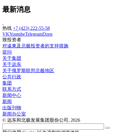
最新消息
热线
+7 (423) 222-55-58
VK
Youtube
Telegram
Dzen
致投资者
对遠東及北极投资者的支持措施
提问
关于集团
关于远东
关于俄罗斯联邦北极地区
公共行政
集团
联系方式
新闻中心
新闻
出版刊物
新闻办公室
© 远东和北极发展集团股份公司, 2026