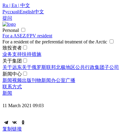
Ru | En | 中文
Русский
English
中文
提问
Personal
For a ASEZ/FPV resident
For a resident of the preferential treatment of the Arctic
致投资者
业务支持
扶持措施
关于集团
关于远东
关于俄罗斯联邦北极地区
公共行政
集团
子公司
新闻中心
新闻
视频
出版刊物
新闻办公室
广播
联系方式
新闻
11 March 2021 09:03
复制链接