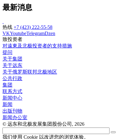
最新消息
热线
+7 (423) 222-55-58
VK
Youtube
Telegram
Dzen
致投资者
对遠東及北极投资者的支持措施
提问
关于集团
关于远东
关于俄罗斯联邦北极地区
公共行政
集团
联系方式
新闻中心
新闻
出版刊物
新闻办公室
© 远东和北极发展集团股份公司, 2026
我们使用 Cookie 以改进您的浏览体验。