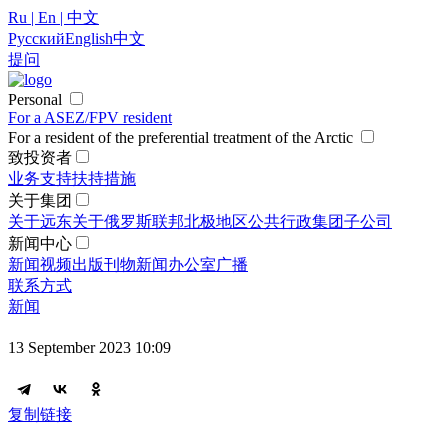
Ru | En | 中文
Русский
English
中文
提问
Personal
For a ASEZ/FPV resident
For a resident of the preferential treatment of the Arctic
致投资者
业务支持
扶持措施
关于集团
关于远东
关于俄罗斯联邦北极地区
公共行政
集团
子公司
新闻中心
新闻
视频
出版刊物
新闻办公室
广播
联系方式
新闻
13 September 2023 10:09
复制链接