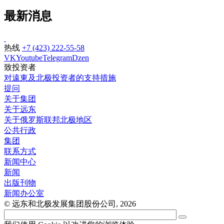
最新消息
热线
+7 (423) 222-55-58
VK
Youtube
Telegram
Dzen
致投资者
对遠東及北极投资者的支持措施
提问
关于集团
关于远东
关于俄罗斯联邦北极地区
公共行政
集团
联系方式
新闻中心
新闻
出版刊物
新闻办公室
© 远东和北极发展集团股份公司, 2026