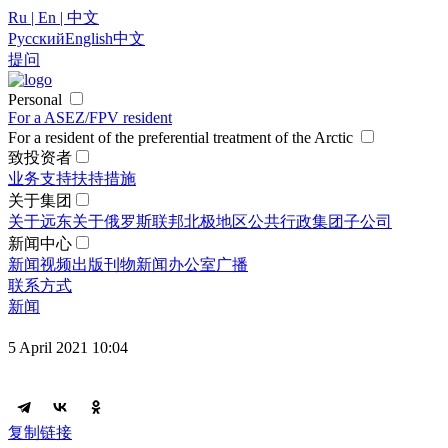
Ru | En | 中文
Русский
English
中文
提问
Personal
For a ASEZ/FPV resident
For a resident of the preferential treatment of the Arctic
致投资者
业务支持
扶持措施
关于集团
关于远东
关于俄罗斯联邦北极地区
公共行政
集团
子公司
新闻中心
新闻
视频
出版刊物
新闻办公室
广播
联系方式
新闻
5 April 2021 10:04
复制链接